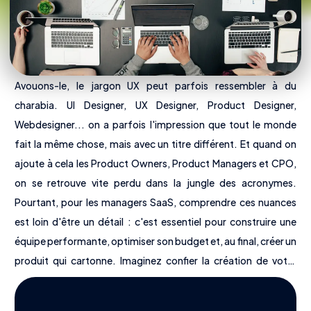
Avouons-le, le jargon UX peut parfois ressembler à du
charabia. UI Designer, UX Designer, Product Designer,
Webdesigner... on a parfois l'impression que tout le monde
fait la même chose, mais avec un titre différent. Et quand on
ajoute à cela les Product Owners, Product Managers et CPO,
on se retrouve vite perdu dans la jungle des acronymes.
Pourtant, pour les managers SaaS, comprendre ces nuances
est loin d'être un détail : c'est essentiel pour construire une
Nous découvrir
équipe performante, optimiser son budget et, au final, créer un
produit qui cartonne. Imaginez confier la création de votre
Offres
interface utilisateur à un Product Manager ou la stratégie
Tarifs
produit à un Webdesigner... Catastrophe assurée ! Ce guide