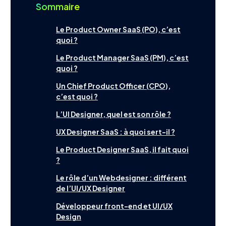
Outils
Sommaire
vous aide à décrypter les rôles clés de l'UX et à y voir plus clair
pour éviter les erreurs coûteuses et maximiser vos chances de
Le Product Owner SaaS (PO), c’est
succès.
quoi ?
Le Product Manager SaaS (PM), c’est
Contact
English
quoi ?
Un Chief Product Officer (CPO),
c’est quoi ?
L’UI Designer, quel est son rôle ?
UX Designer SaaS : à quoi sert-il ?
Le Product Designer SaaS, il fait quoi
?
Le rôle d’un Webdesigner : différent
de l’UI/UX Designer
Développeur front-end et UI/UX
Design