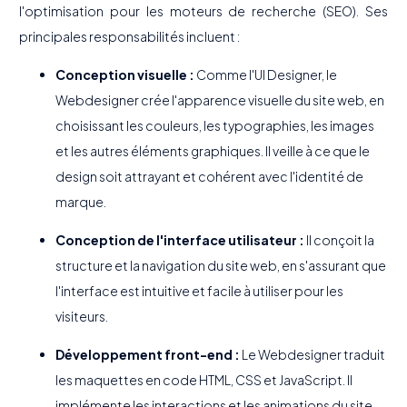
l'optimisation pour les moteurs de recherche (SEO). Ses
principales responsabilités incluent :
Conception visuelle :
Comme l'UI Designer, le
Webdesigner crée l'apparence visuelle du site web, en
choisissant les couleurs, les typographies, les images
et les autres éléments graphiques. Il veille à ce que le
design soit attrayant et cohérent avec l'identité de
marque.
Conception de l'interface utilisateur :
Il conçoit la
structure et la navigation du site web, en s'assurant que
l'interface est intuitive et facile à utiliser pour les
visiteurs.
Développement front-end :
Le Webdesigner traduit
les maquettes en code HTML, CSS et JavaScript. Il
implémente les interactions et les animations du site