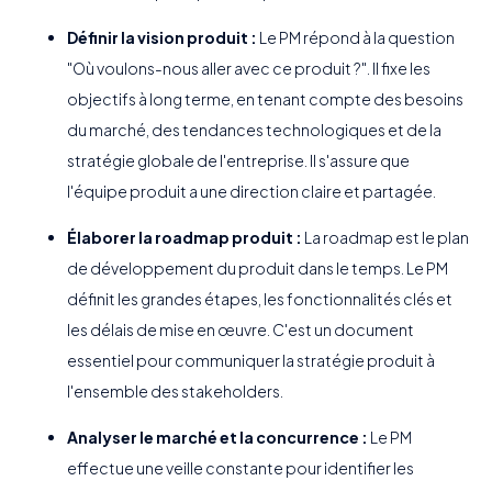
Définir la vision produit :
Le PM répond à la question
"Où voulons-nous aller avec ce produit ?". Il fixe les
objectifs à long terme, en tenant compte des besoins
du marché, des tendances technologiques et de la
stratégie globale de l'entreprise. Il s'assure que
l'équipe produit a une direction claire et partagée.
Élaborer la roadmap produit :
La roadmap est le plan
de développement du produit dans le temps. Le PM
définit les grandes étapes, les fonctionnalités clés et
les délais de mise en œuvre. C'est un document
essentiel pour communiquer la stratégie produit à
l'ensemble des stakeholders.
Analyser le marché et la concurrence :
Le PM
effectue une veille constante pour identifier les