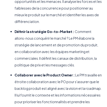
opportunités et les menaces. Il analyse les forces et les
faiblesses de la concurrence pour positionner au
mieux le produit sur le marché et identifier les axes de
différenciation.
Définir la stratégie Go-to-Market :
Comment
allons-nous conquérir le marché ? Le PM élabore la
stratégie de lancement et de promotion du produit,
en collaboration avec les équipes marketing et
commerciales. Il définit les canaux de distribution, la
politique de prix et les messages clés.
Collaborer avec le Product Owner :
Le PM travaille en
étroite collaboration avec le PO pour s'assurer que le
backlog produit est aligné avec la vision et la roadmap.
Il lui fournit le contexte et les informations nécessaires
pour prioriser les fonctionnalités et prendre les