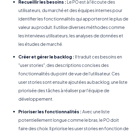
Recueillir les besoins :
Le PO est à l'écoute des
utilisateurs, du marché et des équipes internes pour
identifier les fonctionnalités qui apporteront le plus de
valeur au produit. Il utilise diverses méthodes comme
les interviews utilisateurs, les analyses de données et
les études de marché.
Créer et gérer le backlog :
Il traduit ces besoins en
"user stories", des descriptions concises des
fonctionnalités du point de vue de l'utilisateur. Ces
user stories sont ensuite ajoutées au backlog, une liste
priorisée des tâches à réaliser par l'équipe de
développement.
Prioriser les fonctionnalités :
Avec une liste
potentiellement longue comme le bras, le PO doit
faire des choix. Il priorise les user stories en fonction de