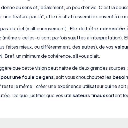
ui donne du sens et, idéalement, un peu d'envie. C'est la bouss
 une feature par-là", et le résultat ressemble souvent à un m
 pas du ciel (malheureusement). Elle doit être
connectée à 
e
(même si celles-ci sont parfois sujettes à interprétation). E
s faites mieux, ou différemment, des autres), de vos
valeu
. Bref, un minimum de cohérence, s'il vous plaît.
ère que cette vision peut naître de deux grandes sources :
 pour une foule de gens
, soit vous chouchoutez les
besoin
f reste le même : créer une expérience utilisateur qui ne soit p
utée. De quoi justifier que vos
utilisateurs finaux
sortent le