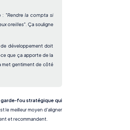
 : "
Rendre la compta si
ux oreilles
". Ça souligne
u de développement doit
t-ce que ça apporte de la
la met gentiment de côté
e
garde-fou stratégique qui
est le meilleur moyen d'aligner
cient et recommandent.