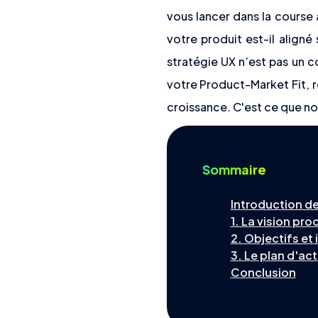
vous lancer dans la course 
votre produit est-il aligné
stratégie UX n’est pas un c
votre Product-Market Fit, r
croissance. C'est ce que n
Sommaire
Introduction de
1. La vision pro
2. Objectifs et
3. Le plan d'ac
Conclusion