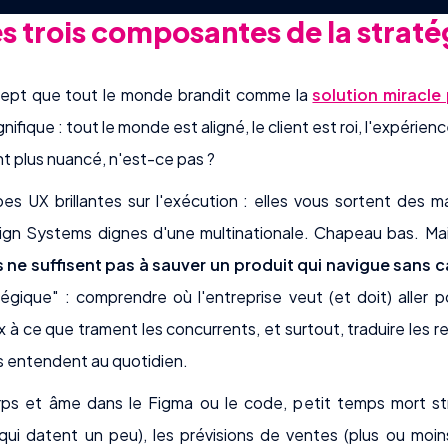
s trois composantes de la straté
ncept que tout le monde brandit comme la
solution miracle
gnifique : tout le monde est aligné, le client est roi, l'expérienc
nt plus nuancé, n'est-ce pas ?
s UX brillantes sur l'exécution : elles vous sortent des 
ign Systems dignes d'une multinationale. Chapeau bas. Ma
s ne suffisent pas à sauver un produit qui navigue sans c
gique" : comprendre où l'entreprise veut (et doit) aller po
x à ce que trament les concurrents, et surtout, traduire les r
entendent au quotidien.
ps et âme dans le Figma ou le code, petit temps mort str
ui datent un peu), les prévisions de ventes (plus ou moin