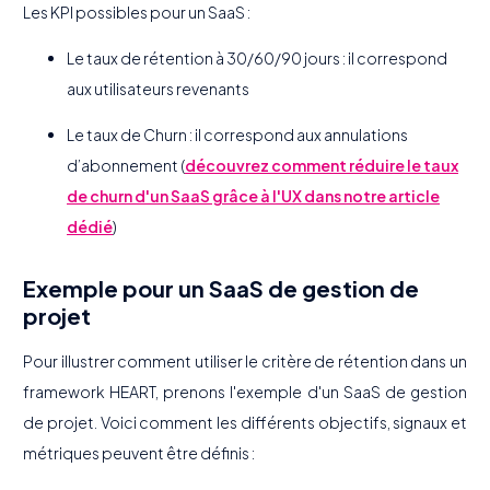
Les KPI possibles pour un SaaS :
Le taux de rétention à 30/60/90 jours : il correspond
aux utilisateurs revenants
Le taux de Churn : il correspond aux annulations
d’abonnement (
découvrez comment réduire le taux
de churn d'un SaaS grâce à l'UX dans notre article
dédié
)
Exemple pour un SaaS de gestion de
projet
Pour illustrer comment utiliser le critère de rétention dans un
framework HEART, prenons l'exemple d'un SaaS de gestion
de projet. Voici comment les différents objectifs, signaux et
métriques peuvent être définis :