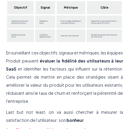
Objectif
Signal
Métrique
Cible
Augmenter le taux de
Utilisateurs
Pourcentage d'utilisateurs
Augmenter le taux de rétention à
rétention à 90 jours
actifs
revenant à 90 jours
90 jours de 50% à 60%
Réduire le taux de
Annulations
Réduire le taux de Churn mensuel
Taux de Churn mensuel
Churn
d'abonnement
de 15% à 10%
En surveillant ces objectifs, signaux et métriques, les équipes
Produit peuvent
évaluer la fidélité des utilisateurs à leur
SaaS
et identifier les facteurs qui influent sur la rétention.
Cela permet de mettre en place des stratégies visant à
améliorer la valeur du produit pour les utilisateurs existants,
réduisant ainsi le taux de churn et renforçant la pérennité de
l'entreprise.
Last but not least, on va aussi chercher à mesurer la
satisfaction de l’utilisateur : son
bonheur
.