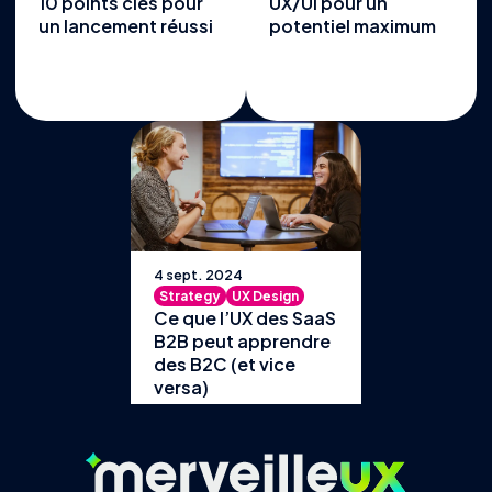
10 points clés pour
UX/UI pour un
un lancement réussi
potentiel maximum
4 sept. 2024
Strategy
UX Design
Ce que l’UX des SaaS
B2B peut apprendre
des B2C (et vice
versa)