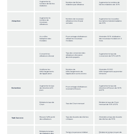
Augmenter le
Nombre de tâches
Augmenter le nombre de
nombre de tâches
réalisées par utilisateur
tâches réalisées de 30%
réalisées
Augmenter le
Nombre de nouveaux
Augmenter les nouvelles
nombre de
Adoption
utilisateurs inscrits par
inscriptions hebdomadaires
nouveaux
semaine
de 25%
utilisateurs
Accroître
Pourcentage d'utilisateurs
Atteindre 50% d'utilisation
l'adoption des
utilisant les nouveaux
des nouveaux modules en 3
modules
modules
mois
Taux de conversion des
Convertir les
Augmenter le taux de
utilisateurs d'essai en
utilisateurs d'essai
conversion de 10% à 20%
abonnés payants
Améliorer les
Nombre de
Atteindre 10 000
téléchargements
téléchargements de
téléchargements au premier
de l'application
l'application sur les stores
trimestre
Augmenter le taux
Augmenter le taux de
Pourcentage d'utilisateurs
Retention
de rétention à 90
rétention à 90 jours de 50%
revenant à 90 jours
jours
à 60%
Réduire le taux de
Réduire le taux de Churn
Taux de Churn mensuel
Churn
mensuel de 15% à 10%
Mesurer l'efficacité
Taux de réussite des tâches
Atteindre un taux de réussite
Task Success
des utilisateurs
critiques
des tâches de 95%
Réduire le temps
Temps moyen pour réaliser
Réduire le temps moyen de
de réalisation des