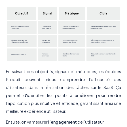
Objectif
Signal
Métrique
Cible
Mesurer l'efficacité des
Complétion
Taux de réussite des
Atteindre un taux de réussite des
utilisateurs
sans erreurs
tâches critiques
tâches de 95%
Réduire le temps de
Temps de
Temps moyen pour
Réduire le temps moyen de 5
réalisation des tâches
réalisation
réaliser une tâche
minutes à 3 minutes
Nombre
Nombre d'erreurs par
Réduire les erreurs par tâche de
Minimiser les erreurs
d'erreurs
tâche
20%
En suivant ces objectifs, signaux et métriques, les équipes
Produit peuvent mieux comprendre l’efficacité des
utilisateurs dans la réalisation des tâches sur le SaaS. Ça
permet d'identifier les points à améliorer pour rendre
l'application plus intuitive et efficace, garantissant ainsi une
meilleure expérience utilisateur.
Ensuite, on va mesurer
l’engagement
de l’utilisateur.