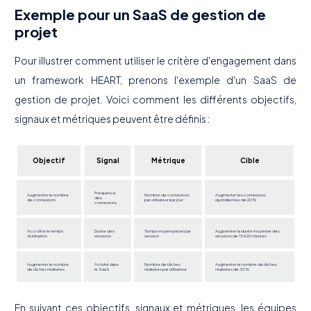
Exemple pour un SaaS de gestion de
projet
Pour illustrer comment utiliser le critère d'engagement dans
un framework HEART, prenons l'exemple d'un SaaS de
gestion de projet. Voici comment les différents objectifs,
signaux et métriques peuvent être définis :
Objectif
Signal
Métrique
Cible
Fréquence
Augmenter le nombre
Nombre de connexions
Augmenter les connexions
des
de connexions
par utilisateur par jour
quotidiennes de 20%
connexions
Accroître le temps
Durée des
Temps moyen passé par
Augmenter la durée moyenne des
d'utilisation
sessions
session
sessions de 15 à 20 minutes
Augmenter le nombre
Activité dans
Nombre de tâches
Augmenter le nombre de tâches
de tâches réalisées
le SaaS
réalisées par utilisateur
réalisées de 30%
En suivant ces objectifs, signaux et métriques, les équipes