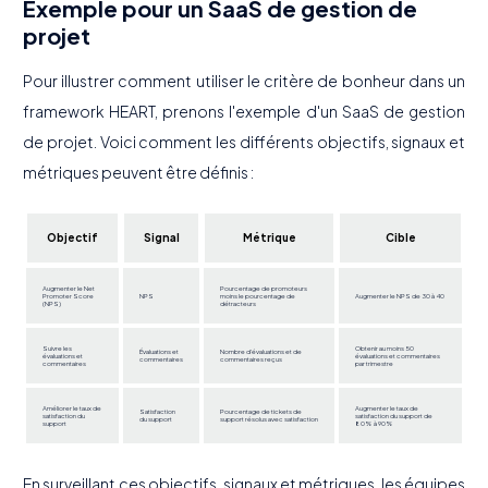
Exemple pour un SaaS de gestion de
projet
Pour illustrer comment utiliser le critère de bonheur dans un
framework HEART, prenons l'exemple d'un SaaS de gestion
de projet. Voici comment les différents objectifs, signaux et
métriques peuvent être définis :
Objectif
Signal
Métrique
Cible
Augmenter le Net
Pourcentage de promoteurs
Promoter Score
NPS
moins le pourcentage de
Augmenter le NPS de 30 à 40
(NPS)
détracteurs
Suivre les
Obtenir au moins 50
Évaluations et
Nombre d'évaluations et de
évaluations et
évaluations et commentaires
commentaires
commentaires reçus
commentaires
par trimestre
Améliorer le taux de
Augmenter le taux de
Satisfaction
Pourcentage de tickets de
satisfaction du
satisfaction du support de
du support
support résolus avec satisfaction
support
80% à 90%
En surveillant ces objectifs, signaux et métriques, les équipes