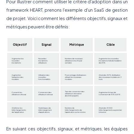
Pour illustrer comment utiliser le critère d'adoption dans un
framework HEART, prenons l'exemple d'un SaaS de gestion
de projet. Voici comment les différents objectifs, signaux et
métriques peuvent être définis :
Objectif
Signal
Métrique
Cible
Augmenter les
Nouvelles
Nombre de nouveaux
Augmenter les nouvelles
nouvelles
inscriptions
utilisateurs inscrits par
inscriptions hebdomadaires
inscriptions
utilisateurs
semaine
de 25%
Augmenter
Utilisation des
Pourcentage d'utilisateurs
Atteindre 50% d'utilisation
l'adoption des
nouvelles
utilisant les nouveaux
des nouveaux modules en 3
modules
fonctionnalités
modules
mois
Taux de conversion des
Convertir les
Conversion des
Augmenter le taux de
utilisateurs d'essai en
utilisateurs d'essai
utilisateurs d'essai
conversion de 10% à 20%
abonnés payants
Améliorer les
Statistiques de
Nombre de
Atteindre 10 000
téléchargements
téléchargement
téléchargements de
téléchargements au premier
de l'application
d'applications
l'application sur les stores
trimestre
En suivant ces objectifs, signaux, et métriques, les équipes