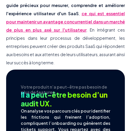
guide précieux pour mesurer, comprendre et améliorer
l'expérience utilisateur d'un SaaS
,
ce qui est essentiel
pour maintenir un avantage concurrentiel dans un marché
de plus en plus axé sur l'utilisateur
. En intégrant ces
principes dans leur processus de développement, les
entreprises peuvent créer des produits SaaS qui répondent
aux besoins et aux attentes de leurs utilisateurs, assurant ainsi
leur succès à long terme.
Votre produit n’a peut-être pas besoin de
plus de features.
Il a peut-être besoin d’un
audit UX.
On analyse vos parcours clés pour identifier
les frictions qui freinent l’adoption,
compliquent l’onboarding ou génèrent des
tickets support. Vous repartez avec des