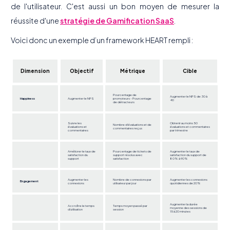
de l'utilisateur. C'est aussi un bon moyen de mesurer la
réussite d'une
stratégie de Gamification SaaS
.
Voici donc un exemple d’un framework HEART rempli :
Dimension
Objectif
Métrique
Cible
Pourcentage de
Augmenter le NPS de 30 à
Happiness
Augmenter le NPS
promoteurs - Pourcentage
40
de détracteurs
Suivre les
Obtenir au moins 50
Nombre d'évaluations et de
évaluations et
évaluations et commentaires
commentaires reçus
commentaires
par trimestre
Améliorer le taux de
Pourcentage de tickets de
Augmenter le taux de
satisfaction du
support résolus avec
satisfaction du support de
support
satisfaction
80% à 90%
Augmenter les
Nombre de connexions par
Augmenter les connexions
Engagement
connexions
utilisateur par jour
quotidiennes de 20%
Augmenter la durée
Accroître le temps
Temps moyen passé par
moyenne des sessions de
d'utilisation
session
15 à 20 minutes