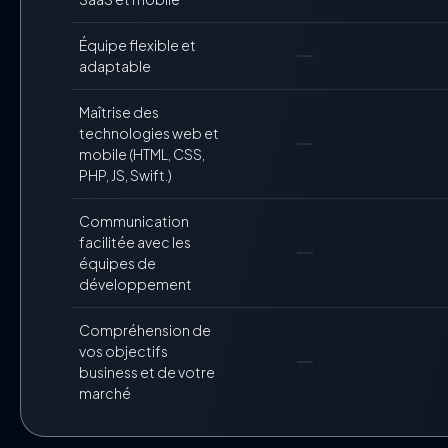
Équipe flexible et
horizontal_rule
adaptable
Maîtrise des
technologies web et
horizontal_rule
mobile (HTML, CSS,
PHP, JS, Swift.)
Communication
facilitée avec les
horizontal_rule
équipes de
développement
Compréhension de
vos objectifs
horizontal_rule
business et de votre
marché