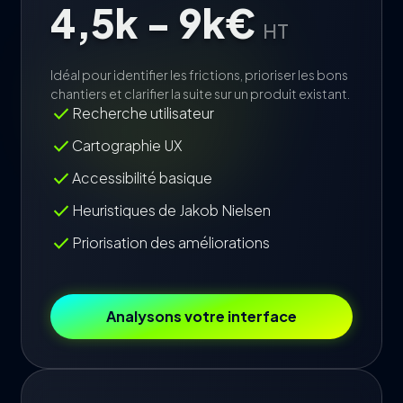
4,5k - 9k€
HT
Idéal pour identifier les frictions, prioriser les bons
chantiers et clarifier la suite sur un produit existant.
check
Recherche utilisateur
check
Cartographie UX
check
Accessibilité basique
check
Heuristiques de Jakob Nielsen
check
Priorisation des améliorations
Analysons votre interface