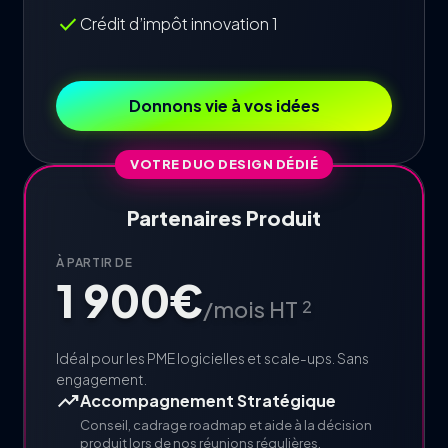
check
Crédit d’impôt innovation 1
Donnons vie à vos idées
VOTRE DUO DESIGN DÉDIÉ
Partenaires Produit
À PARTIR DE
1 900€
/mois HT
2
Idéal pour les PME logicielles et scale-ups. Sans
engagement.
trending_up
Accompagnement Stratégique
Conseil, cadrage roadmap et aide à la décision
produit lors de nos réunions régulières.