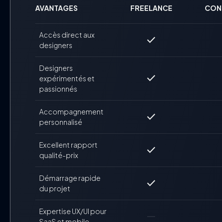
AVANTAGES
FREELANCE
CON
Accès direct aux
check
designers
Designers
check
expérimentés et
passionnés
Accompagnement
check
personnalisé
Excellent rapport
check
qualité-prix
Démarrage rapide
check
du projet
Expertise UX/UI pour
horizontal_rule
SaaS et mobile