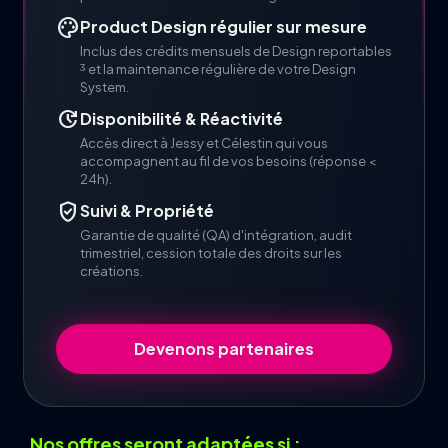
palette
Product Design régulier sur mesure
Inclus des crédits mensuels de Design reportables
3
et la maintenance régulière de votre Design
System.
update
Disponibilité & Réactivité
Accès direct à Jessy et Célestin qui vous
accompagnent au fil de vos besoins (réponse <
24h).
verified_user
Suivi & Propriété
Garantie de qualité (QA) d'intégration, audit
trimestriel, cession totale des droits sur les
créations.
Devenons partenaires
Nos offres seront adaptées si :