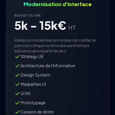
Modernisation d'interface
BUDGET ESTIMÉ
5k - 15k€
HT
Idéal pour moderniser un module clé, clarifier un
parcours critique ou refondre une interface
existante sans repartir de zéro.
check
Strategy UX
check
Architecture de l'information
check
Design System
check
Maquettes UI
check
UI Kit
check
Prototypage
check
Cession de droits