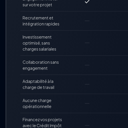
check
sur votre projet
Recrutement et
horizontal_rule
intégration rapides
Investissement
horizontal_rule
optimisé, sans
charges salariales
Collaboration sans
horizontal_rule
engagement
Adaptabilité à la
horizontal_rule
charge de travail
Aucune charge
horizontal_rule
opérationnelle
Financez vos projets
horizontal_rule
avec le Crédit Impôt