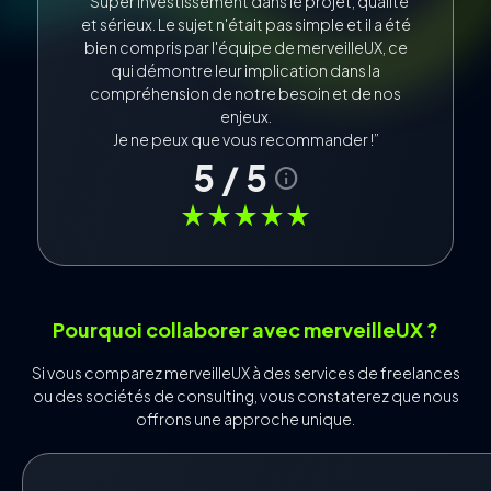
“Super investissement dans le projet, qualité
et sérieux. Le sujet n'était pas simple et il a été
bien compris par l'équipe de merveilleUX, ce
qui démontre leur implication dans la
compréhension de notre besoin et de nos
enjeux.
Je ne peux que vous recommander !”
5 / 5
info
star_rate
star_rate
star_rate
star_rate
star_rate
star_rate
star_rate
star_rate
star_rate
star_rate
star_rate
star_rate
star_rate
star_rate
star_rate
star_rate
star_rate
star_rate
star_rate
star_rate
Pourquoi collaborer avec merveilleUX ?
star_rate
star_rate
star_rate
star_rate
star_rate
star_rate
star_rate
star_rate
star_rate
star_rate
Si vous comparez merveilleUX à des services de freelances
ou des sociétés de consulting, vous constaterez que nous
offrons une approche unique.