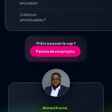
Innovation
Créations
horizontal_rule
amortissables
4
Prêts à passer le cap ?
Parlons de vos projets
Ahmed Kanté,