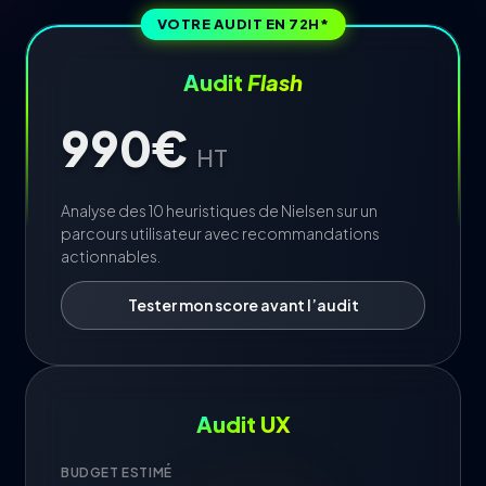
VOTRE AUDIT EN 72H*
Audit
Flash
Nous découvrir
Offres
990€
HT
Tarifs
Outils
Analyse des 10 heuristiques de Nielsen sur un
parcours utilisateur avec recommandations
actionnables.
Tester mon score avant l’audit
Contact
English
Audit UX
BUDGET ESTIMÉ