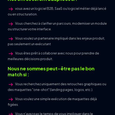
arrow_right_alt
vous avez un logiciel B2B, SaaS ou logiciel métier déjà lancé
ou en structuration.
arrow_right_alt
Vous cherchez à clarifier un parcours, moderniser un module
ou structurer votre interface.
arrow_right_alt
Vous voulez un partenaire impliqué dans les enjeux produit,
pas seulement un exécutant
arrow_right_alt
Vous êtes prêt à collaborer avec nous pour prendre de
meilleures décisions produit.
Nous ne sommes peut-être pas le bon
match si :
arrow_right_alt
Vous recherchez uniquement des retouches graphiques ou
des maquettes "one-shot" (landing pages, logos, etc.).
arrow_right_alt
Vous voulez une simple exécution de maquettes déjà
figées.
arrow_right_alt
Vous n'avez pas le temps de vous impliquer dans le