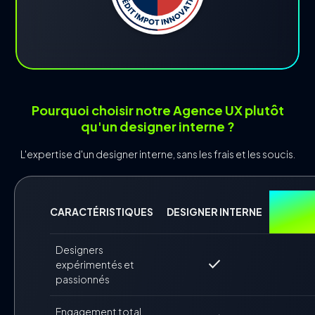
Pourquoi choisir notre Agence UX plutôt
qu'un designer interne ?
L'expertise d'un designer interne, sans les frais et les soucis.
CARACTÉRISTIQUES
DESIGNER INTERNE
MERV
Designers
check
expérimentés et
passionnés
Engagement total