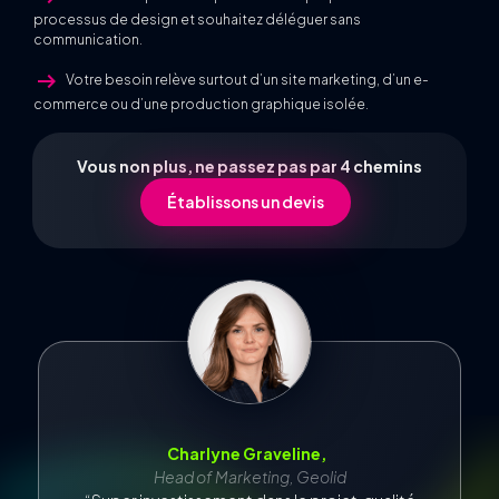
processus de design et souhaitez déléguer sans
communication.
arrow_right_alt
Votre besoin relève surtout d’un site marketing, d’un e-
commerce ou d’une production graphique isolée.
Vous non plus, ne passez pas par 4 chemins
Établissons un devis
Charlyne Graveline,
Head of Marketing, Geolid