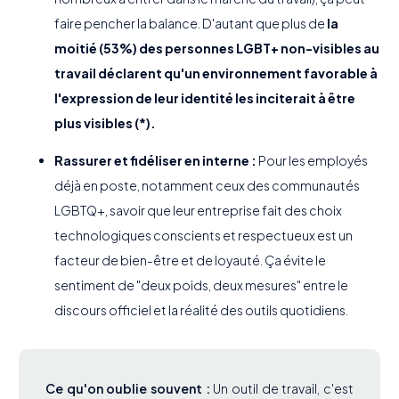
faire pencher la balance. D'autant que plus de
la
moitié (53%) des personnes LGBT+ non-visibles au
travail déclarent qu'un environnement favorable à
l'expression de leur identité les inciterait à être
plus visibles
(*).
Rassurer et fidéliser en interne :
Pour les employés
déjà en poste, notamment ceux des communautés
LGBTQ+, savoir que leur entreprise fait des choix
technologiques conscients et respectueux est un
facteur de bien-être et de loyauté. Ça évite le
sentiment de "deux poids, deux mesures" entre le
discours officiel et la réalité des outils quotidiens.
Ce qu'on oublie souvent :
Un outil de travail, c'est