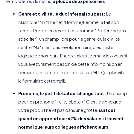
le monde, ou du moins,
à plus de deux personnes
.
Genre et civilité, le duo infernal (ou pas) :
Le
classique "M./Mme." et "Homme/Femme" a fait son
temps. Proposer des options comme "Préfère ne pas
spécifier", un champ libre pour le genre, ou la civilité
neutre "Mx." n'est pas révolutionnaire, c'est juste...
logique de nos jours. Encore mieux : demandez-vous si
vous avez vraiment besoin de cette info. Moins on en
demande, mieux on se porte niveau RGPD (et plus vite
le formulaire est rempli).
Pronoms, le petit détail qui change tout :
Un champ
pour les pronoms (il, elle, iel, etc.) ? C'est le signe que
votre produit ne vit pas dans une grotte,
surtout
quand on apprend que 62% des salariés trouvent
normal que leurs collègues affichent leurs