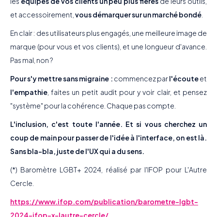
les
équipes de vos clients un peu plus fières
de leurs outils,
et accessoirement,
vous démarquer sur un marché bondé
.
En clair : des utilisateurs plus engagés, une meilleure image de
marque (pour vous et vos clients), et une longueur d'avance.
Pas mal, non ?
Pour s'y mettre sans migraine :
commencez par
l'écoute
et
l'empathie
, faites un petit audit pour y voir clair, et pensez
"système" pour la cohérence. Chaque pas compte.
L'inclusion, c'est toute l'année. Et si vous cherchez un
coup de main pour passer de l'idée à l'interface, on est là.
Sans bla-bla, juste de l'UX qui a du sens.
(*) Baromètre LGBT+ 2024, réalisé par l'IFOP pour L'Autre
Cercle.
https://www.ifop.com/publication/barometre-lgbt-
2024-ifop-x-lautre-cercle/