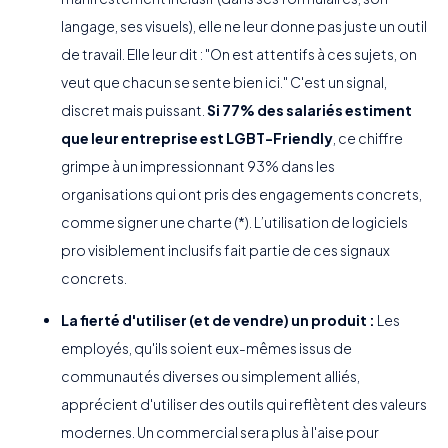
langage, ses visuels), elle ne leur donne pas juste un outil
de travail. Elle leur dit : "On est attentifs à ces sujets, on
veut que chacun se sente bien ici." C'est un signal,
discret mais puissant.
Si 77% des salariés estiment
que leur entreprise est LGBT-Friendly
, ce chiffre
grimpe à un impressionnant 93% dans les
organisations qui ont pris des engagements concrets,
comme signer une charte (*). L’utilisation de logiciels
pro visiblement inclusifs fait partie de ces signaux
concrets.
La fierté d'utiliser (et de vendre) un produit :
Les
employés, qu'ils soient eux-mêmes issus de
communautés diverses ou simplement alliés,
apprécient d'utiliser des outils qui reflètent des valeurs
modernes. Un commercial sera plus à l'aise pour