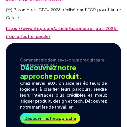
(**) Baromètre LGBT+ 2026, réalisé par l'IFOP pour L'Autre
Cercle.
https://www.ifop.com/article/barometre-lgbt-2026-
ifop-x-lautre-cercle/
Comment modernise-t-on un produit sans
tout reconstruire ?
Découvrez notre
approche produit.
Chez merveilleUX, on aide les éditeurs de
logiciels à clarifier leurs parcours, rendre
leurs interfaces plus crédibles et mieux
aligner produit, design et tech. Découvrez
notre manière de travailler.
Découvrir notre approche