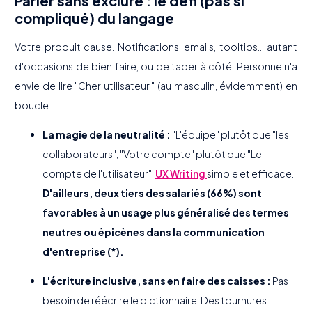
Parler sans exclure : le défi (pas si
compliqué) du langage
Votre produit cause. Notifications, emails, tooltips... autant
d'occasions de bien faire, ou de taper à côté. Personne n'a
envie de lire "Cher utilisateur," (au masculin, évidemment) en
boucle.
La magie de la neutralité :
"L'équipe" plutôt que "les
collaborateurs", "Votre compte" plutôt que "Le
compte de l'utilisateur".
UX Writing
simple et efficace.
D'ailleurs, deux tiers des salariés (66%) sont
favorables à un usage plus généralisé des termes
neutres ou épicènes dans la communication
d'entreprise (*).
L'écriture inclusive, sans en faire des caisses :
Pas
besoin de réécrire le dictionnaire. Des tournures