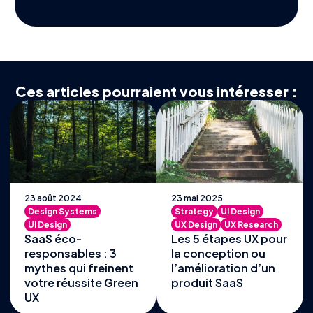
Ces articles pourraient vous intéresser :
23 août 2024
23 mai 2025
Design Systems
Strategy
UI Design
UI Design
UX Design
UX Research
SaaS éco-
Les 5 étapes UX pour
responsables : 3
la conception ou
mythes qui freinent
l’amélioration d’un
votre réussite Green
produit SaaS
UX