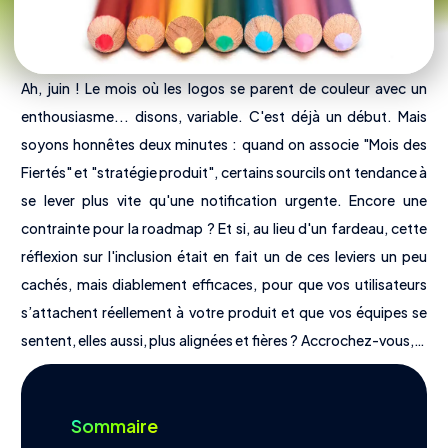
Ah, juin ! Le mois où les logos se parent de couleur avec un
enthousiasme... disons, variable. C'est déjà un début. Mais
soyons honnêtes deux minutes : quand on associe "Mois des
Fiertés" et "stratégie produit", certains sourcils ont tendance à
se lever plus vite qu'une notification urgente. Encore une
contrainte pour la roadmap ? Et si, au lieu d'un fardeau, cette
réflexion sur l'inclusion était en fait un de ces leviers un peu
cachés, mais diablement efficaces, pour que vos utilisateurs
s’attachent réellement à votre produit et que vos équipes se
sentent, elles aussi, plus alignées et fières ? Accrochez-vous, le
Nous découvrir
voyage au-delà du simple logo pourrait bien vous surprendre.
Offres
Tarifs
Sommaire