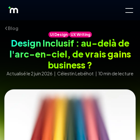
Blog
UI Design
UX Writing
Design Inclusif : au-delà de
l'arc-en-ciel, de vrais gains
business ?
Actualisé le 2 juin 2026 | Célestin Lebéhot | 10 min de lecture