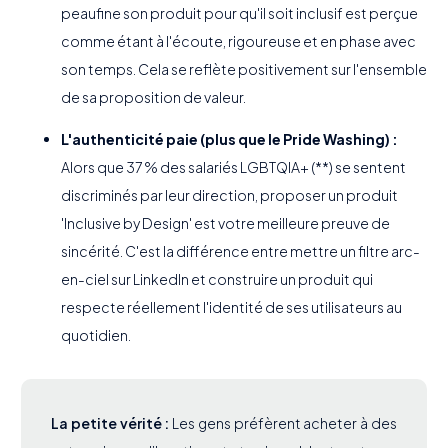
peaufine son produit pour qu'il soit inclusif est perçue
comme étant à l'écoute, rigoureuse et en phase avec
son temps. Cela se reflète positivement sur l'ensemble
de sa proposition de valeur.
L'authenticité paie (plus que le Pride Washing) :
Alors que 37 % des salariés LGBTQIA+ (**) se sentent
discriminés par leur direction, proposer un produit
'Inclusive by Design' est votre meilleure preuve de
sincérité. C'est la différence entre mettre un filtre arc-
en-ciel sur LinkedIn et construire un produit qui
respecte réellement l'identité de ses utilisateurs au
quotidien.
La petite vérité :
Les gens préfèrent acheter à des