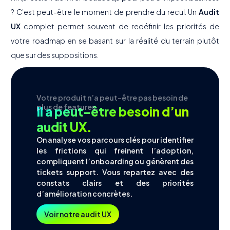
? C’est peut-être le moment de prendre du recul. Un
Audit
UX
complet permet souvent de redéfinir les priorités de
votre roadmap en se basant sur la réalité du terrain plutôt
que sur des suppositions.
Votre produit n’a peut-être pas besoin de
plus de features.
Il a peut-être besoin d’un
audit UX.
On analyse vos parcours clés pour identifier
les frictions qui freinent l’adoption,
compliquent l’onboarding ou génèrent des
tickets support. Vous repartez avec des
constats clairs et des priorités
d’amélioration concrètes.
Voir notre audit UX