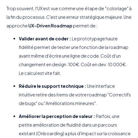
Trop souvent, l'UX est vue comme une étape de "coloriage" à
la fin du processus. C'est une erreur stratégique majeure. Une
approche
UX-Driven Roadmap
permet de :
Valider avant de coder :
Le prototypage haute
fidélité permet de tester une fonction de la roadmap
avant même d'écrire une ligne de code. Coût d'un
changement en design : 100€. Coût en dev : 10 000€.
Le calcul est vite fait.
Réduire le support technique :
Une interface
intuitive retire des items de votre roadmap "Correctifs
de bugs" ou "Améliorations mineures".
Améliorer la perception de valeur :
Parfois, une
petite amélioration de fluidité dans un parcours
existant (Onboarding) a plus d'impact sur la croissance