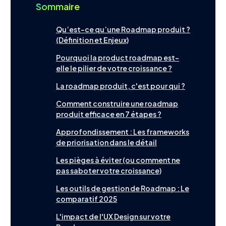
Outils
Sommaire
Qu’est-ce qu’une Roadmap produit ?
(Définition et Enjeux)
Pourquoi la product roadmap est-
Contact
English
elle le pilier de votre croissance ?
La roadmap produit, c'est pour qui ?
Comment construire une roadmap
produit efficace en 7 étapes ?
Approfondissement : Les frameworks
de priorisation dans le détail
Les pièges à éviter (ou comment ne
pas saboter votre croissance)
Les outils de gestion de Roadmap : Le
comparatif 2025
L'impact de l'UX Design sur votre