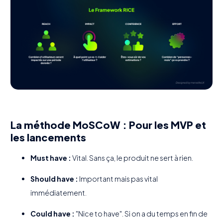
La méthode MoSCoW : Pour les MVP et
les lancements
Must have :
Vital. Sans ça, le produit ne sert à rien.
Should have :
Important mais pas vital
immédiatement.
Could have :
"Nice to have". Si on a du temps en fin de