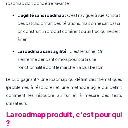
roadmap doit donc être "vivante".
L'agilité sans roadmap :
C'est naviguer à vue. On sort
des patchs, on fait des itérations, mais on ne sait pas si
on construit un produit cohérent ou un truc qui ne sert
à rien.
La roadmap sans agilité :
C'est le tunnel. On
s'enferme pendant 6 mois pour sortir une
fonctionnalité dont le marché n'a plus besoin.
Le duo gagnant ? Une roadmap qui définit des thématiques
(problèmes à résoudre) et une méthode agile qui définit
comment les résoudre au fur et à mesure des tests
utilisateurs.
La roadmap produit, c'est pour qui
?