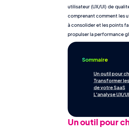
utilisateur (UX/UI) de quali
comprenant comment les util
à consolider et les points fa
propulser la performance g
Sommaire
Un outil pour c
Transformer les
de votre SaaS
L'analyse UX/UI
Un outil pour c