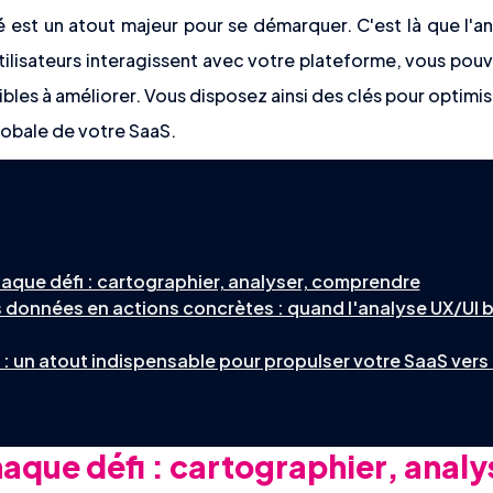
té est un atout majeur pour se démarquer. C'est là que l'a
isateurs interagissent avec votre plateforme, vous pouvez
ibles à améliorer. Vous disposez ainsi des clés pour optimis
lobale de votre SaaS.
haque défi : cartographier, analyser, comprendre
 données en actions concrètes : quand l'analyse UX/UI bo
 : un atout indispensable pour propulser votre SaaS vers
haque défi : cartographier, analy