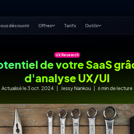
ous découvrir
Offres
Tarifs
Outils
UX Research
otentiel de votre SaaS grâ
d'analyse UX/UI
Actualisé le 3 oct. 2024 | Jessy Nankou | 6 min de lecture