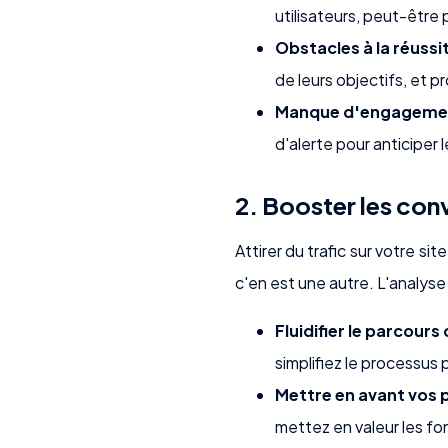
utilisateurs, peut-être 
Obstacles à la réussit
de leurs objectifs, et p
Manque d'engagemen
d'alerte pour anticiper l
2. Booster les conv
Attirer du trafic sur votre si
c'en est une autre. L'analys
Fluidifier le parcours 
simplifiez le processus 
Mettre en avant vos p
mettez en valeur les fon