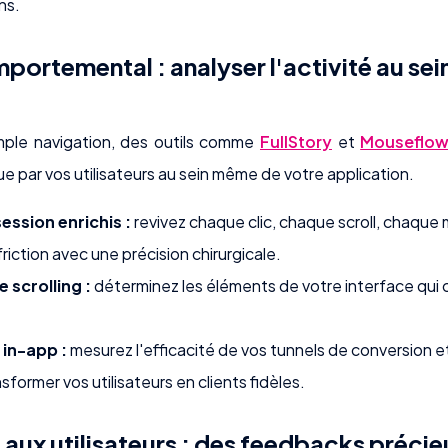
ns.
ortemental : analyser l'activité au sei
simple navigation, des outils comme
FullStory
et
Mouseflo
e par vos utilisateurs au sein même de votre application.
ssion enrichis :
revivez chaque clic, chaque scroll, chaque
friction avec une précision chirurgicale.
 scrolling :
déterminez les éléments de votre interface qui 
 in-app :
mesurez l'efficacité de vos tunnels de conversion et 
sformer vos utilisateurs en clients fidèles.
 aux utilisateurs : des feedbacks précie