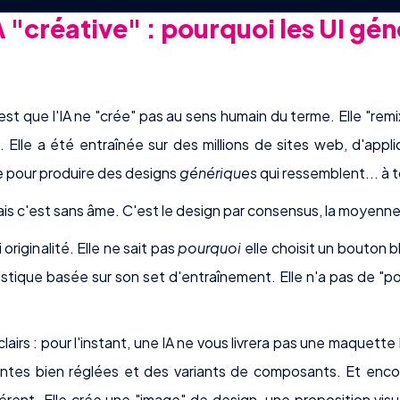
A "créative" : pourquoi les UI gé
c'est que l'IA ne "crée" pas au sens humain du terme. Elle "re
Elle a été entraînée sur des millions de sites web, d'appl
ée pour produire des designs
génériques
qui ressemblent... à t
ais c'est sans âme. C'est le design par consensus, la moyenne
i originalité. Elle ne sait pas
pourquoi
elle choisit un bouton b
istique basée sur son set d'entraînement. Elle n'a pas de "po
airs : pour l'instant, une IA ne vous livrera pas une maquett
aintes bien réglées et des variants de composants. Et enc
rent. Elle crée une "image" de design, une proposition visue