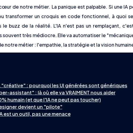
t palpable. Si une IA peut générer 100 options de
u transformer un croquis en code fonctionnel, à quoi s
e buzz de la réalité. L'IA n'est pas un remplaçant, c'es
s souvent très médiocre. Elle va automatiser le "mécanique"
 notre métier : l'empathie, la stratégie et la vision humain
A "créative" : pourquoi les UI générées sont génériques
er-assistant" : là où elle va VRAIMENT nous aider
0% humain (et que l'IA ne peut pas toucher)
Designer devient un "pilote"
IA est un outil, pas une menace