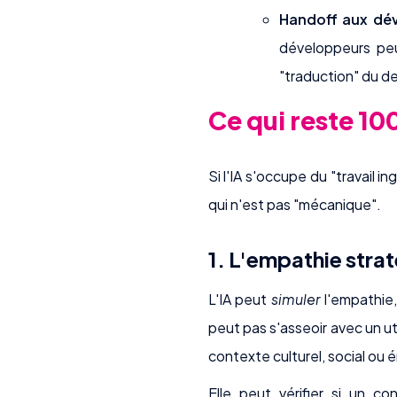
Handoff aux dév
développeurs peu
"traduction" du de
Ce qui reste 10
Si l'IA s'occupe du "travail i
qui n'est pas "mécanique".
1. L'empathie stra
L'IA peut
simuler
l'empathie,
peut pas s'asseoir avec un uti
contexte culturel, social ou 
Elle peut vérifier si un c