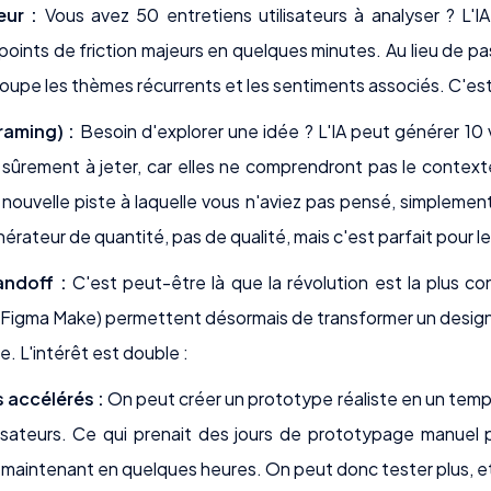
eur :
Vous avez 50 entretiens utilisateurs à analyser ? L'IA 
points de friction majeurs en quelques minutes. Au lieu de pass
groupe les thèmes récurrents et les sentiments associés. C'es
raming) :
Besoin d'explorer une idée ? L'IA peut générer 10 
sûrement à jeter, car elles ne comprendront pas le context
 nouvelle piste à laquelle vous n'aviez pas pensé, simpleme
érateur de quantité, pas de qualité, mais c'est parfait pour le 
ndoff :
C'est peut-être là que la révolution est la plus c
é Figma Make) permettent désormais de transformer un desig
e. L'intérêt est double :
s accélérés :
On peut créer un prototype réaliste en un temp
lisateurs. Ce qui prenait des jours de prototypage manuel p
 maintenant en quelques heures. On peut donc tester plus, et