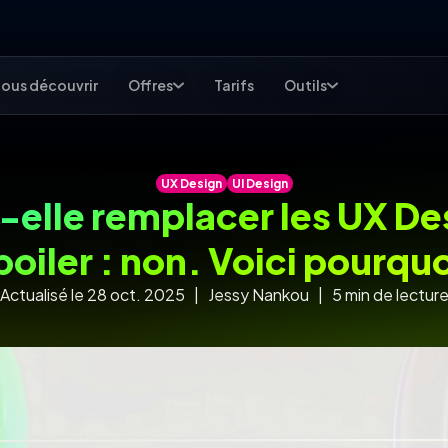
ous découvrir
Offres
Tarifs
Outils
UX Design
UI Design
t-elle remplacer les UX De
poiler : non. Voici pourquo
Actualisé le 28 oct. 2025 | Jessy Nankou | 5 min de lectur