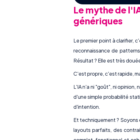
Le mythe de l'I
génériques
Le premier point à clarifier, 
reconnaissance de patterns. 
Résultat ? Elle est très dou
C'est propre, c'est rapide, m
L'IA n'a ni "goût", ni opinion, n
d'une simple probabilité stat
d'intention.
Et techniquement ? Soyons cl
layouts parfaits, des contr
complet, fonctionnel et cohé