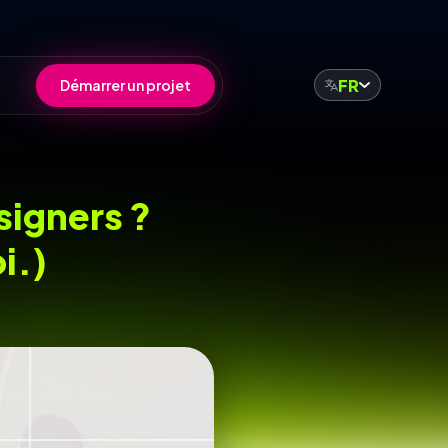
FR
Démarrer un projet
signers ?
i.)
e