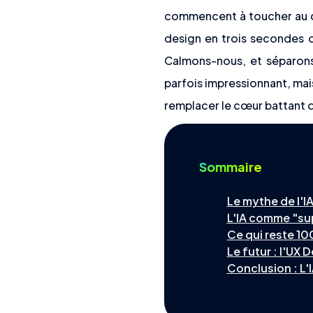
commencent à toucher au cœur de notre métier. La panique es
design en trois secondes o
Calmons-nous, et séparons l
parfois impressionnant, mai
remplacer le cœur battant de
Sommaire
Le mythe de l'I
L'IA comme "sup
Ce qui reste 10
Le futur : l'UX 
Conclusion : L'