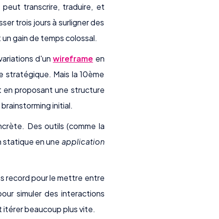
peut transcrire, traduire, et
er trois jours à surligner des
t un gain de temps colossal.
variations d'un
wireframe
en
e stratégique. Mais la 10ème
nt en proposant une structure
brainstorming initial.
oncrète. Des outils (comme la
n statique en une
application
s record pour le mettre entre
our simuler des interactions
 itérer beaucoup plus vite.