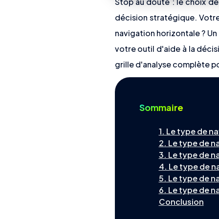
Stop au doute : le choix de
décision stratégique. Votre
navigation horizontale ? Un
votre outil d'aide à la décis
grille d'analyse complète pou
Sommaire
1. Le type de n
2. Le type de n
3. Le type de n
4. Le type de n
5. Le type de n
6. Le type de n
Conclusion