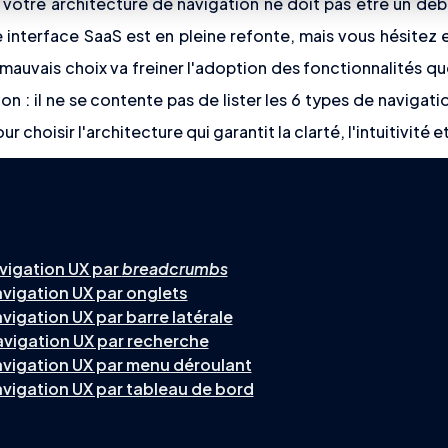
 votre architecture de navigation ne doit pas être un déba
 interface SaaS est en pleine refonte, mais vous hésitez 
 mauvais choix va freiner l'adoption des fonctionnalités qu
ion : il ne se contente pas de lister les 6 types de navigati
r choisir l'architecture qui garantit la clarté, l'intuitivité 
avigation UX par
breadcrumbs
avigation UX par onglets
avigation UX par barre latérale
avigation UX par recherche
avigation UX par menu déroulant
avigation UX par tableau de bord