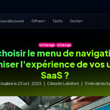
ous découvrir
Offres
Tarifs
Outils
UX Design
UI Design
oisir le menu de navigati
iser l'expérience de vos u
SaaS ?
tualisé le 23 oct. 2025 | Célestin Lebéhot | 11 min de lect