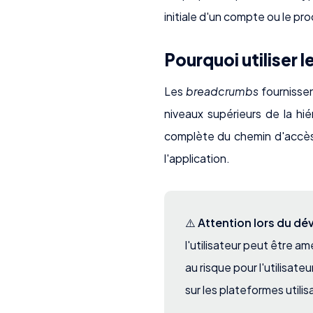
initiale d'un compte ou le pr
Pourquoi utiliser 
Les
breadcrumbs
fournisse
niveaux supérieurs de la hiér
complète du chemin d'accès
l'application.
⚠️
Attention lors du d
l'utilisateur peut être am
au risque pour l'utilisat
sur les plateformes util